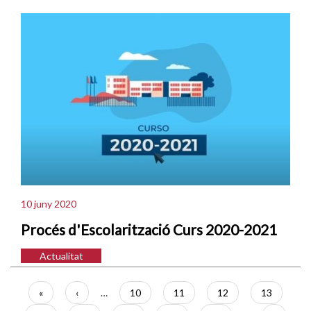
10 juny 2020
Procés d'Escolarització Curs 2020-2021
Actualitat
Paginació
Primera
«
Pàgina
‹
…
Pàgina
10
Pàgina
11
Pàgina
12
Pàgina
13
pàgina
anterior