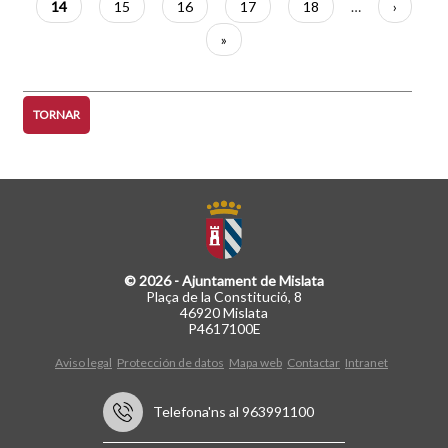
Pàgina
14
Pàgina
15
Pàgina
16
Pàgina
17
Pàgina
18
…
Pàgina
›
actual
següent
Última
»
pàgina
TORNAR
© 2026 - Ajuntament de Mislata
Plaça de la Constitució, 8
46920 Mislata
P4617100E
Aviso legal
Protección de datos
Mapa web
Contactar
Intranet
Telefona'ns al 963991100