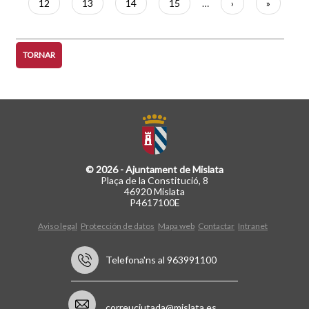
Pàgina
12
Pàgina
13
Pàgina
14
Pàgina
15
…
Pàgina
›
Última
»
següent
pàgina
TORNAR
© 2026 - Ajuntament de Mislata
Plaça de la Constitució, 8
46920 Mislata
P4617100E
Aviso legal
Protección de datos
Mapa web
Contactar
Intranet
Telefona'ns al 963991100
correuciutada@mislata.es