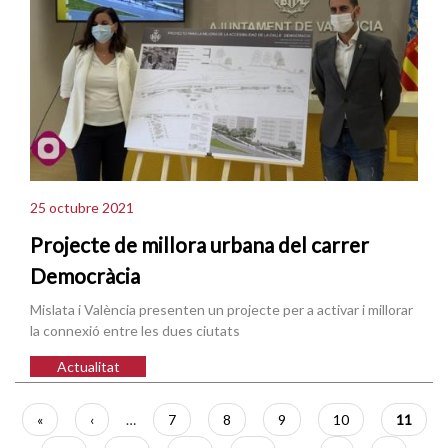
25 octubre 2021
Projecte de millora urbana del carrer
Democràcia
Mislata i València presenten un projecte per a activar i millorar
la connexió entre les dues ciutats
Actualitat
Paginació
Primera
«
Pàgina
‹
…
Pàgina
7
Pàgina
8
Pàgina
9
Pàgina
10
Pàgina
11
pàgina
anterior
actual