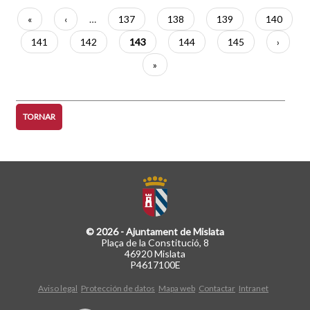
Paginació
Primera
«
Pàgina
‹
…
Pàgina
137
Pàgina
138
Pàgina
139
Pàgina
140
pàgina
anterior
Pàgina
141
Pàgina
142
Pàgina
143
Pàgina
144
Pàgina
145
Pàgina
›
actual
següen
Última
»
pàgina
TORNAR
© 2026 - Ajuntament de Mislata
Plaça de la Constitució, 8
46920 Mislata
P4617100E
Aviso legal
Protección de datos
Mapa web
Contactar
Intranet