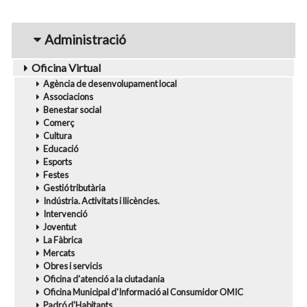
navigation1
Administració
Oficina Virtual
Agència de desenvolupament local
Associacions
Benestar social
Comerç
Cultura
Educació
Esports
Festes
Gestió tributària
Indústria. Activitats i llicències.
Intervenció
Joventut
La Fàbrica
Mercats
Obres i servicis
Oficina d'atenció a la ciutadania
Oficina Municipal d'Informació al Consumidor OMIC
Padró d'Habitants