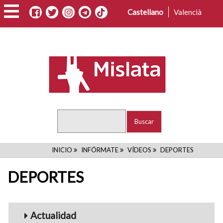
Pasar
Castellano
Valencià
al
contenido
principal
Buscar
RUTA
INICIO
INFÓRMATE
VÍDEOS
DEPORTES
DE
DEPORTES
NAVEGACIÓN
Menu_Videos
Actualidad